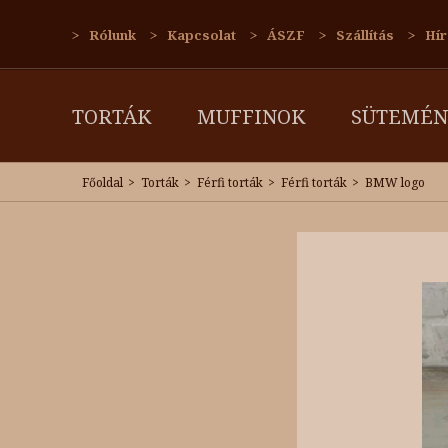
Rólunk
Kapcsolat
ÁSZF
Szállítás
Hír
TORTÁK
MUFFINOK
SÜTEMÉN
Főoldal
Torták
Férfi torták
Férfi torták
BMW logo