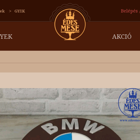
Belépés
ek
GYIK
YEK
AKCIÓ