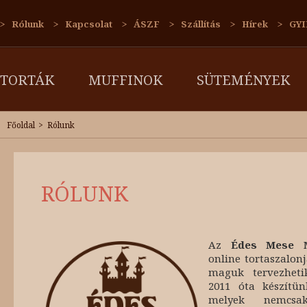
Rólunk
Kapcsolat
ÁSZF
Szállítás
Hírek
GYI
TORTÁK
MUFFINOK
SÜTEMÉNYEK
Főoldal
Rólunk
RÓLUNK
Az
Édes Mese
Ma
online tortaszalon
maguk tervezheti
2011 óta készítün
melyek nemcsa