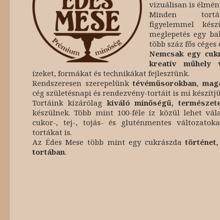
vizuálisan is élmén
Minden tortá
figyelemmel kés
meglepetés egy ba
több száz fős céges
Nemcsak egy cukr
kreatív műhely 
ízeket, formákat és technikákat fejlesztünk.
Rendszeresen szerepelünk
tévéműsorokban, mag
cég születésnapi és rendezvény-tortáit is mi készítjü
Tortáink kizárólag
kiváló minőségű, természet
készülnek. Több mint 100-féle íz közül lehet vál
cukor-, tej-, tojás- és gluténmentes változatok
tortákat is.
Az Édes Mese több mint egy cukrászda
történet
tortában
.