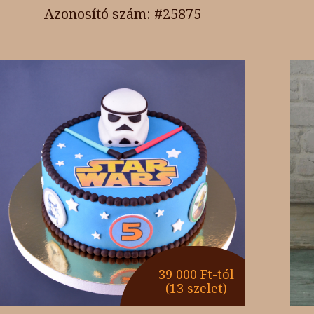
Azonosító szám: #25875
39 000 Ft-tól
(13 szelet)