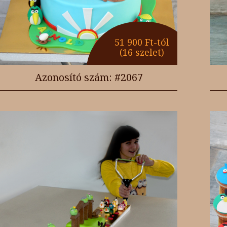
51 900 Ft-tól
(16 szelet)
Azonosító szám: #2067