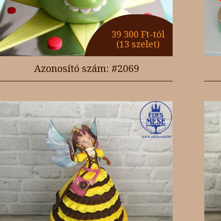
39 300 Ft-tól
(13 szelet)
Azonosító szám: #2069