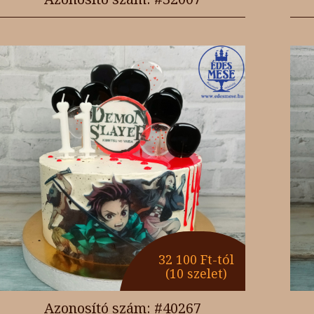
32 100 Ft-tól
(10 szelet)
Azonosító szám: #40267