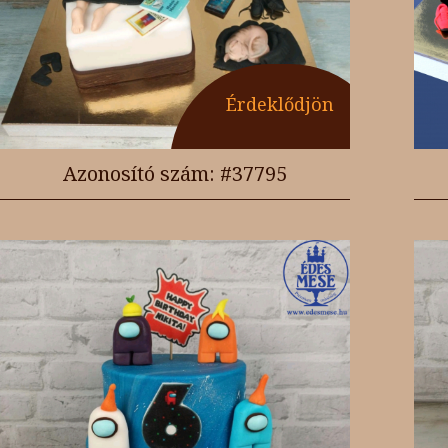
Érdeklődjön
Azonosító szám: #37795