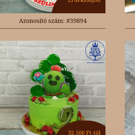
Azonosító szám: #39894
32 500 Ft-tól