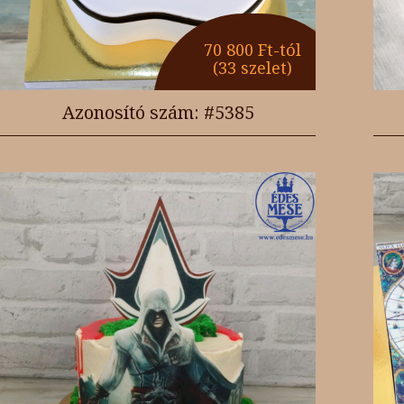
70 800 Ft-tól
(33 szelet)
Azonosító szám: #5385