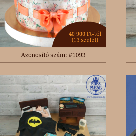
40 900 Ft-tól
(13 szelet)
Azonosító szám: #1093