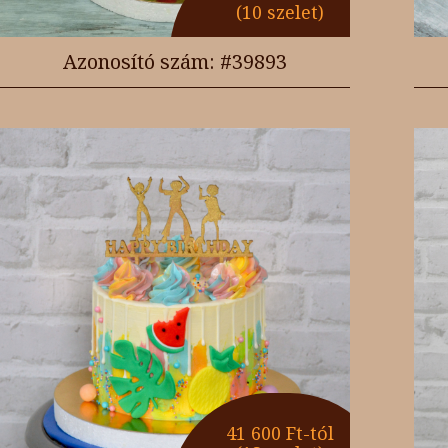
(10 szelet)
Azonosító szám: #39893
41 600 Ft-tól