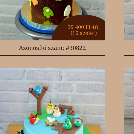
39 400 Ft-tól
(16 szelet)
Azonosító szám: #30822