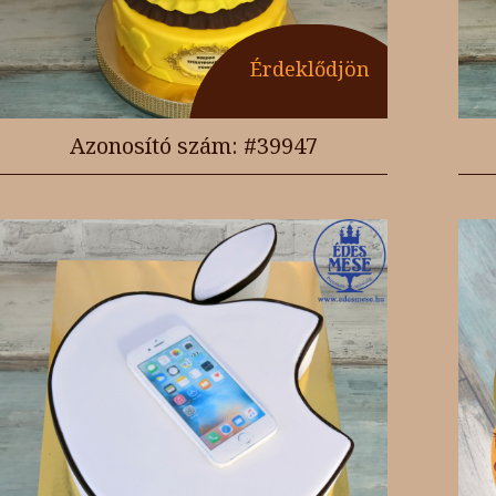
Érdeklődjön
Azonosító szám: #39947