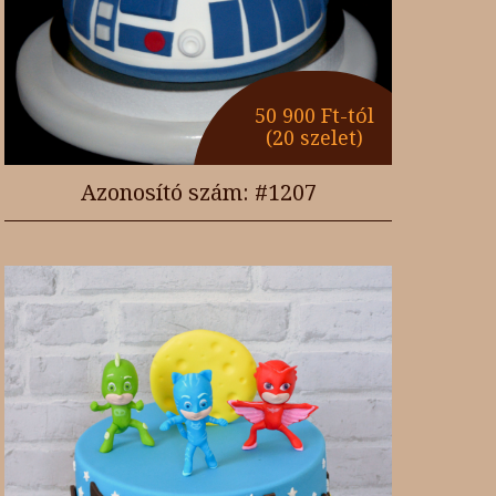
50 900 Ft-tól
(20 szelet)
Azonosító szám: #1207