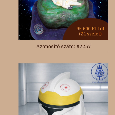
95 600 Ft-tól
(24 szelet)
Azonosító szám: #2257