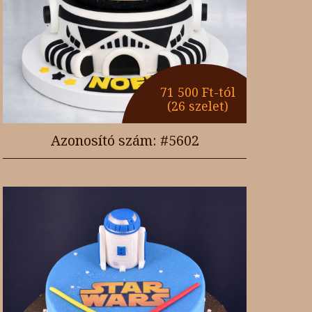
71 500 Ft-tól
(26 szelet)
Azonosító szám: #5602