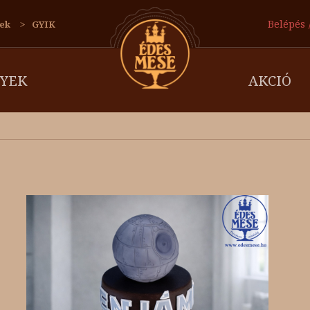
Belépés
ek
GYIK
YEK
AKCIÓ