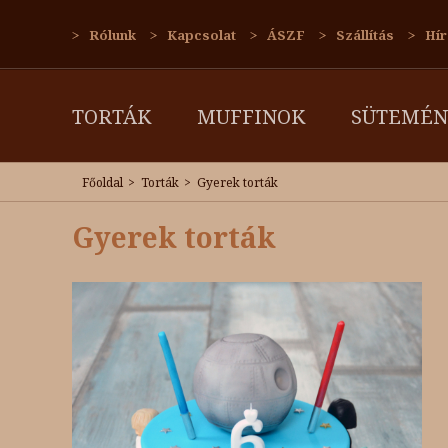
Rólunk
Kapcsolat
ÁSZF
Szállítás
Hír
TORTÁK
MUFFINOK
SÜTEMÉN
Főoldal
Torták
Gyerek torták
Gyerek torták