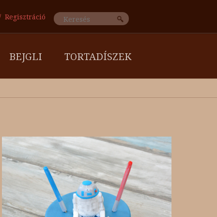
Regisztráció
BEJGLI
TORTADÍSZEK