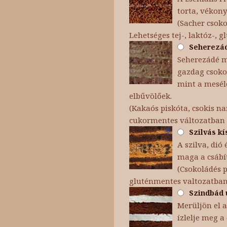
torta, vékon
(Sacher csok
Lehetséges tej-, laktóz-, 
Seherezáde
Seherezádé me
gazdag csokol
mint a mesélő
elbűvölőek.
(Kakaós piskóta, csokis na
cukormentes változatban
Szilvás kí
A szilva, dió
maga a csábít
(Csokoládés p
gluténmentes valtozatban
Szindbád u
Merüljön el a
ízlelje meg a