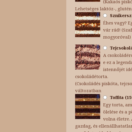
(Kakaós piskó
Lehetséges laktóz-, glutén
Sznikersz 
Éhes vagy? Eg
vár rád! (Sza
mogyoróval)
Tejcsokolá
A csokoládéró
e ez a legend
istennőjét id
csokoládétorta.
(Csokoládés piskóta, tejc
változatban
Toffita (1
Egy torta, am
ölelése és a
volna életre.
gazdag, és ellenállhatatla