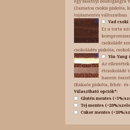
egy falatnyi boldogságra 
(Zamatos csokis piskóta, 
tojásmentes változatban
Vad csoki 
Ez a torta az
kompromisszu
csokoládé sze
csokoládés piskóta, csoko
Yin-Yang (
Az ellentétek
étcsokoládé t
hanem összeha
(Kakaós piskóta, fehér- é
Választható opciók*:
Glutén mentes (+5%/sz
Tej mentes (+20%/szele
Cukor mentes (+20%/sz