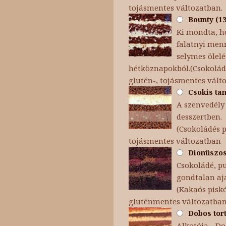
tojásmentes változatban.
Bounty (13
Ki mondta, h
falatnyi menn
selymes ölel
hétköznapokból.(Csokoládé
glutén-, tojásmentes vált
Csokis tan
A szenvedély 
desszertben.
(Csokoládés p
tojásmentes változatban
Dionüszosz
Csokoládé, p
gondtalan aj
(Kakaós piskó
gluténmentes változatba
Dobos tort
Alkotója - Dob