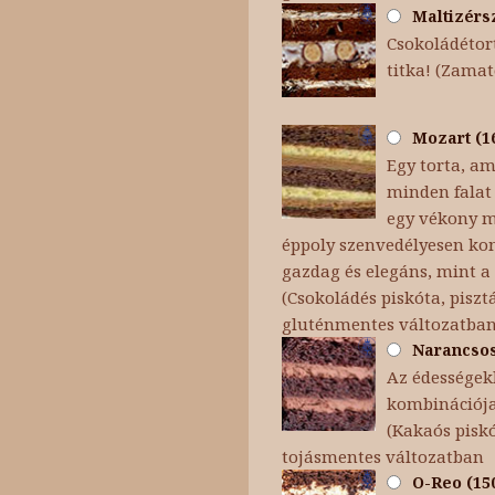
Maltizérsz
Csokoládétort
titka! (Zamat
Mozart (16
Egy torta, am
minden falat 
egy vékony ma
éppoly szenvedélyesen kom
gazdag és elegáns, mint a 
(Csokoládés piskóta, pisz
gluténmentes változatba
Narancsos 
Az édességekb
kombinációja
(Kakaós pisk
tojásmentes változatban
O-Reo (150