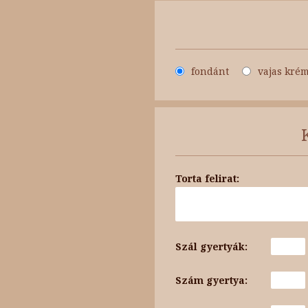
fondánt
vajas kré
Torta felirat:
Szál gyertyák:
Szám gyertya: