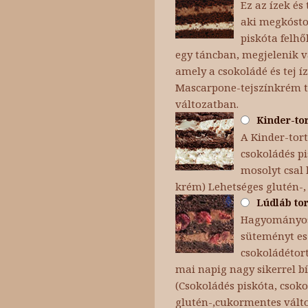
Ez az ízek é
aki megkóstol
piskóta felh
egy táncban, megjelenik v
amely a csokoládé és tej íz
Mascarpone-tejszínkrém te
változatban.
Kinder-tor
A Kinder-tor
csokoládés p
mosolyt csal 
krém) Lehetséges glutén-,
Lúdláb tor
Hagyományosa
süteményt es
csokoládétort
mai napig nagy sikerrel bí
(Csokoládés piskóta, csok
glutén-,cukormentes vált