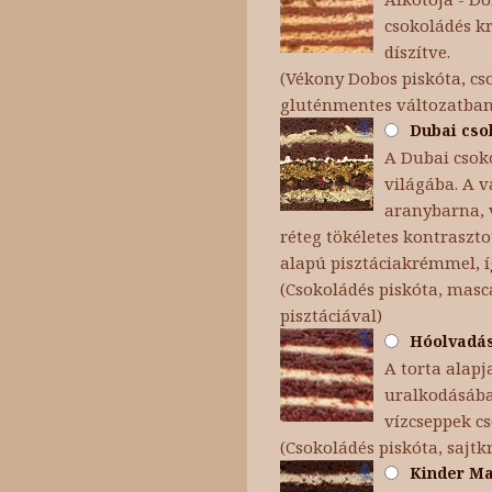
csokoládés k
díszítve.
(Vékony Dobos piskóta, cso
gluténmentes változatba
Dubai csok
A Dubai csoko
világába. A v
aranybarna, v
réteg tökéletes kontraszt
alapú pisztáciakrémmel, í
(Csokoládés piskóta, masc
pisztáciával)
Hóolvadás 
A torta alapj
uralkodásába 
vízcseppek c
(Csokoládés piskóta, sajt
Kinder Max