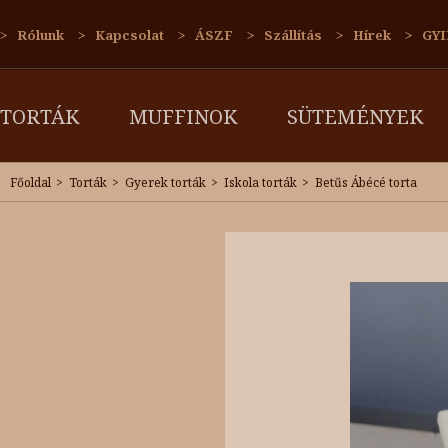
Rólunk
Kapcsolat
ÁSZF
Szállítás
Hírek
GYI
TORTÁK
MUFFINOK
SÜTEMÉNYEK
Főoldal
Torták
Gyerek torták
Iskola torták
Betűs Ábécé torta