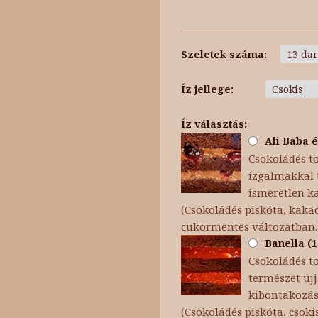
Szeletek száma:
Íz jellege:
Íz választás:
Ali Baba é
Csokoládés to
izgalmakkal t
ismeretlen k
(Csokoládés piskóta, kakaó
cukormentes változatban.
Banella (1
Csokoládés t
természet újj
kibontakozása
(Csokoládés piskóta, cso