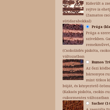
Kiderült a zs
rejtve is ehet
(Zamatos cso
sütidarabokkal)
Prága (kla
Prága a szere
szívekben. Ga
remekművet, 
(Csokoládés piskóta, csoko
változatban
Rumos Trüf
Az őszi ködb
bársonyos ru
mint titkos k
búját, és kényeztető örömm
(Kakaós piskóta, csokis-
cukormentes változatban
Sacher (14
A zseniális F