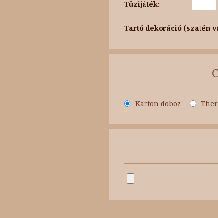
Tüzijáték:
Tartó dekoráció (szatén v
Karton doboz
Ther