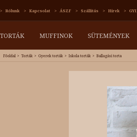
Rólunk
Kapcsolat
ÁSZF
Szállítás
Hírek
GYI
TORTÁK
MUFFINOK
SÜTEMÉNYEK
Főoldal
Torták
Gyerek torták
Iskola torták
Ballagási torta