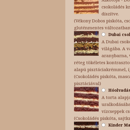
csokoládés k
díszítve.
(Vékony Dobos piskóta, cso
gluténmentes változatba
Dubai csok
A Dubai csoko
világába. A v
aranybarna, v
réteg tökéletes kontraszt
alapú pisztáciakrémmel, í
(Csokoládés piskóta, masc
pisztáciával)
Hóolvadás 
A torta alapj
uralkodásába 
vízcseppek c
(Csokoládés piskóta, sajt
Kinder Max