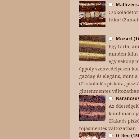
Maltizérsz
Csokoládétort
titka! (Zamat
Mozart (16
Egy torta, am
minden falat 
egy vékony ma
éppoly szenvedélyesen kom
gazdag és elegáns, mint a 
(Csokoládés piskóta, pisz
gluténmentes változatba
Narancsos 
Az édességekb
kombinációja
(Kakaós pisk
tojásmentes változatban
O-Reo (150