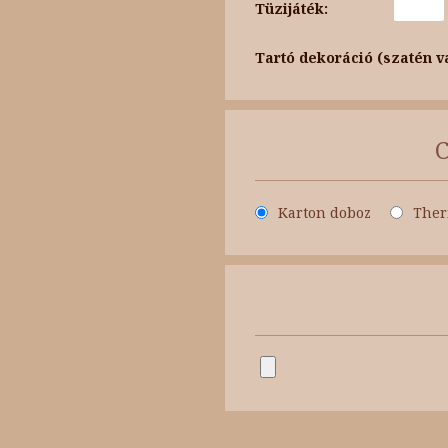
Tüzijáték:
Tartó dekoráció (szatén v
Karton doboz
Ther