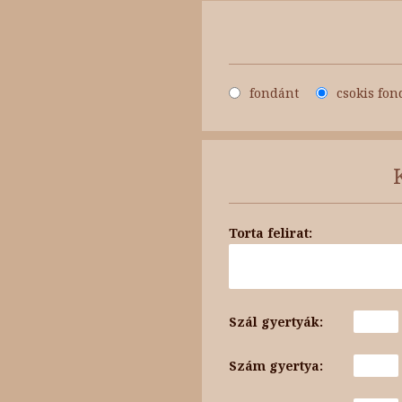
fondánt
csokis fon
Torta felirat:
Szál gyertyák:
Szám gyertya: