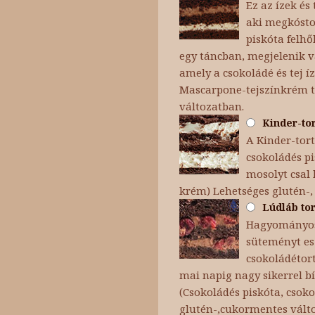
Ez az ízek é
aki megkóstol
piskóta felh
egy táncban, megjelenik v
amely a csokoládé és tej íz
Mascarpone-tejszínkrém te
változatban.
Kinder-tor
A Kinder-tor
csokoládés p
mosolyt csal 
krém) Lehetséges glutén-,
Lúdláb tor
Hagyományosa
süteményt es
csokoládétort
mai napig nagy sikerrel bí
(Csokoládés piskóta, csok
glutén-,cukormentes vált