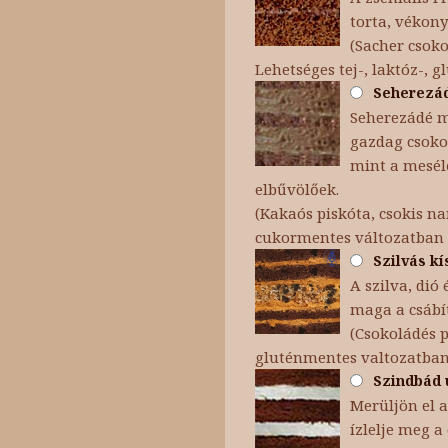
torta, vékon
(Sacher csok
Lehetséges tej-, laktóz-, 
Seherezáde
Seherezádé me
gazdag csokol
mint a mesélő
elbűvölőek.
(Kakaós piskóta, csokis na
cukormentes változatban
Szilvás kí
A szilva, dió
maga a csábít
(Csokoládés p
gluténmentes valtozatban
Szindbád u
Merüljön el a
ízlelje meg a