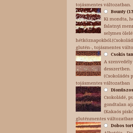
tojásmentes változatban.
Bounty (13
Ki mondta, h
falatnyi menn
selymes ölel
hétköznapokból.(Csokoládé
glutén-, tojásmentes vált
Csokis tan
A szenvedély 
desszertben.
(Csokoládés p
tojásmentes változatban
Dionüszosz
Csokoládé, p
gondtalan aj
(Kakaós piskó
gluténmentes változatba
Dobos tort
Alkotója - Dob