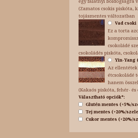
egy falatnyi boldogságra 
(Zamatos csokis piskóta, 
tojásmentes változatban
Vad csoki 
Ez a torta az
kompromisszu
csokoládé sze
csokoládés piskóta, csoko
Yin-Yang (
Az ellentétek
étcsokoládé t
hanem összeha
(Kakaós piskóta, fehér- é
Választható opciók*:
Glutén mentes (+5%/sz
Tej mentes (+20%/szele
Cukor mentes (+20%/sz