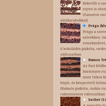
Kiderült a zs
rejtve is ehet
(Zamatos cso
sütidarabokkal)
Prága (kla
Prága a szere
szívekben. Ga
remekművet, 
(Csokoládés piskóta, csoko
változatban
Rumos Trüf
Az őszi ködb
bársonyos ru
mint titkos k
búját, és kényeztető örömm
(Kakaós piskóta, csokis-
cukormentes változatban
Sacher (14
A zseniális F