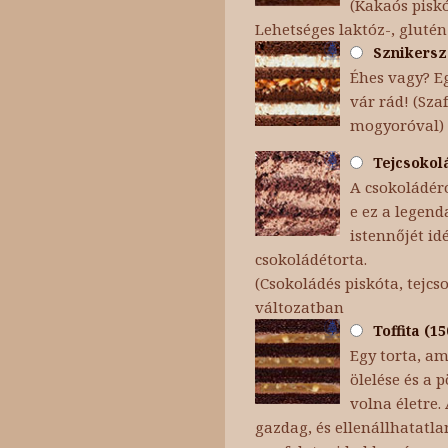
(Kakaós piskó
Lehetséges laktóz-, glutén
Sznikersz 
Éhes vagy? Eg
vár rád! (Sza
mogyoróval)
Tejcsokolá
A csokoládéró
e ez a legend
istennőjét id
csokoládétorta.
(Csokoládés piskóta, tejc
változatban
Toffita (1
Egy torta, am
ölelése és a
volna életre.
gazdag, és ellenállhatatla