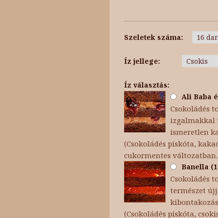
Szeletek száma:
Íz jellege:
Íz választás:
Ali Baba é
Csokoládés to
izgalmakkal t
ismeretlen k
(Csokoládés piskóta, kakaó
cukormentes változatban.
Banella (1
Csokoládés t
természet újj
kibontakozása
(Csokoládés piskóta, cso