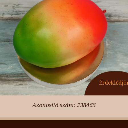
Érdeklődjö
Azonosító szám: #38465