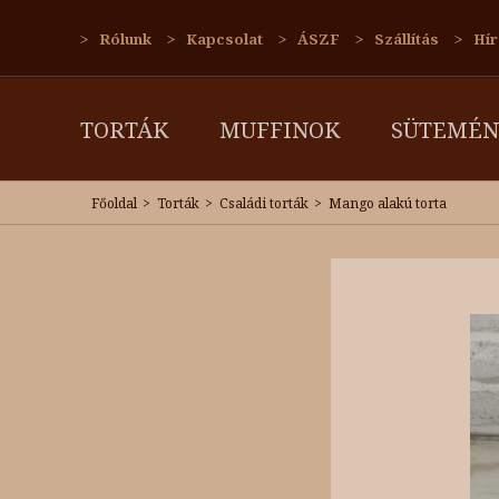
Rólunk
Kapcsolat
ÁSZF
Szállítás
Hír
TORTÁK
MUFFINOK
SÜTEMÉN
Főoldal
Torták
Családi torták
Mango alakú torta