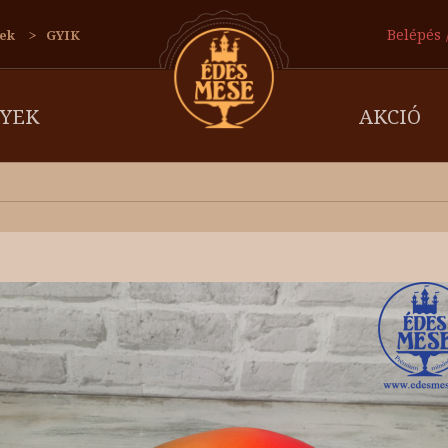
Belépés
ek
GYIK
YEK
AKCIÓ