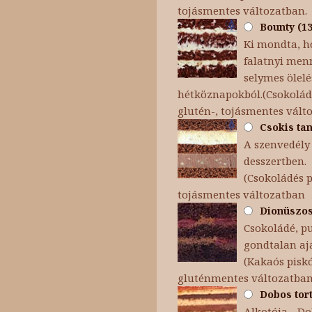
tojásmentes változatban.
Bounty (13
Ki mondta, h
falatnyi menn
selymes ölel
hétköznapokból.(Csokoládé
glutén-, tojásmentes vált
Csokis tan
A szenvedély 
desszertben.
(Csokoládés p
tojásmentes változatban
Dionüszosz
Csokoládé, p
gondtalan aj
(Kakaós piskó
gluténmentes változatba
Dobos tort
Alkotója - Dob