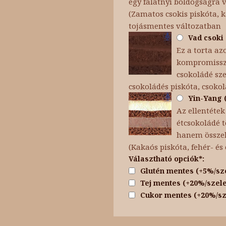
egy falatnyi boldogságra 
(Zamatos csokis piskóta, 
tojásmentes változatban
Vad csoki 
Ez a torta az
kompromisszu
csokoládé sze
csokoládés piskóta, csoko
Yin-Yang (
Az ellentétek
étcsokoládé t
hanem összeha
(Kakaós piskóta, fehér- é
Választható opciók*:
Glutén mentes (+5%/sz
Tej mentes (+20%/szele
Cukor mentes (+20%/sz