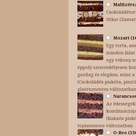
Maltizérsz
Csokoládétort
titka! (Zamat
Mozart (16
Egy torta, am
minden falat 
egy vékony ma
éppoly szenvedélyesen kom
gazdag és elegáns, mint a 
(Csokoládés piskóta, pisz
gluténmentes változatba
Narancsos 
Az édességekb
kombinációja
(Kakaós pisk
tojásmentes változatban
O-Reo (150