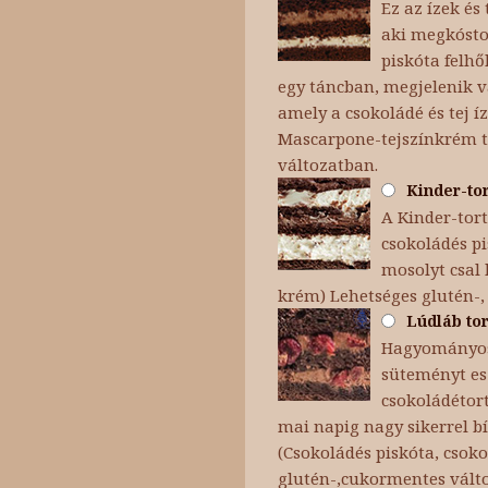
Ez az ízek é
aki megkóstol
piskóta felh
egy táncban, megjelenik v
amely a csokoládé és tej íz
Mascarpone-tejszínkrém te
változatban.
Kinder-tor
A Kinder-tor
csokoládés p
mosolyt csal 
krém) Lehetséges glutén-,
Lúdláb tor
Hagyományosa
süteményt es
csokoládétort
mai napig nagy sikerrel bí
(Csokoládés piskóta, csok
glutén-,cukormentes vált