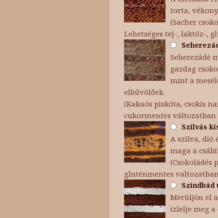
torta, vékon
(Sacher csok
Lehetséges tej-, laktóz-, 
Seherezáde
Seherezádé me
gazdag csokol
mint a mesélő
elbűvölőek.
(Kakaós piskóta, csokis na
cukormentes változatban
Szilvás kí
A szilva, dió
maga a csábít
(Csokoládés p
gluténmentes valtozatban
Szindbád u
Merüljön el a
ízlelje meg a