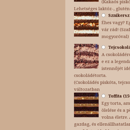
(Kakaós piskó
Lehetséges laktóz-, glutén
Sznikersz 
Éhes vagy? Eg
vár rád! (Sza
mogyoróval)
Tejcsokolá
A csokoládéró
e ez a legend
istennőjét id
csokoládétorta.
(Csokoládés piskóta, tejc
változatban
Toffita (1
Egy torta, am
ölelése és a
volna életre.
gazdag, és ellenállhatatla