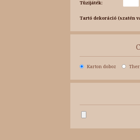
Tüzijáték:
Tartó dekoráció (szatén v
Karton doboz
Ther