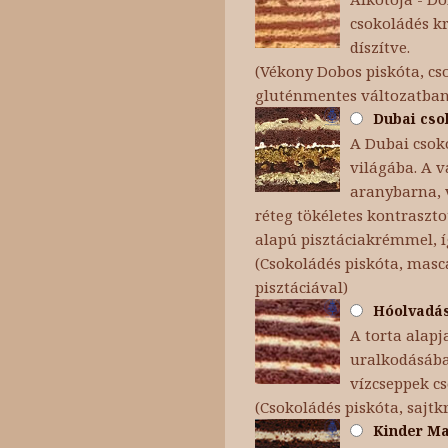
csokoládés k
díszítve.
(Vékony Dobos piskóta, cso
gluténmentes változatba
Dubai csok
A Dubai csoko
világába. A v
aranybarna, v
réteg tökéletes kontraszt
alapú pisztáciakrémmel, í
(Csokoládés piskóta, masc
pisztáciával)
Hóolvadás 
A torta alapj
uralkodásába 
vízcseppek c
(Csokoládés piskóta, sajt
Kinder Max