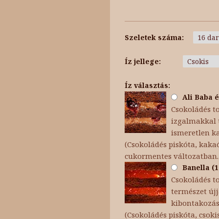
Szeletek száma:
Íz jellege:
Íz választás:
Ali Baba é
Csokoládés to
izgalmakkal t
ismeretlen k
(Csokoládés piskóta, kakaó
cukormentes változatban.
Banella (1
Csokoládés t
természet újj
kibontakozása
(Csokoládés piskóta, cso