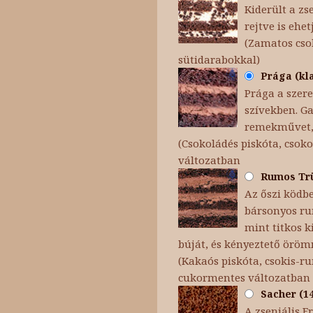
Kiderült a zs
rejtve is ehet
(Zamatos cso
sütidarabokkal)
Prága (kla
Prága a szere
szívekben. Ga
remekművet, 
(Csokoládés piskóta, csoko
változatban
Rumos Trüf
Az őszi ködb
bársonyos ru
mint titkos k
búját, és kényeztető örömm
(Kakaós piskóta, csokis-
cukormentes változatban
Sacher (14
A zseniális F