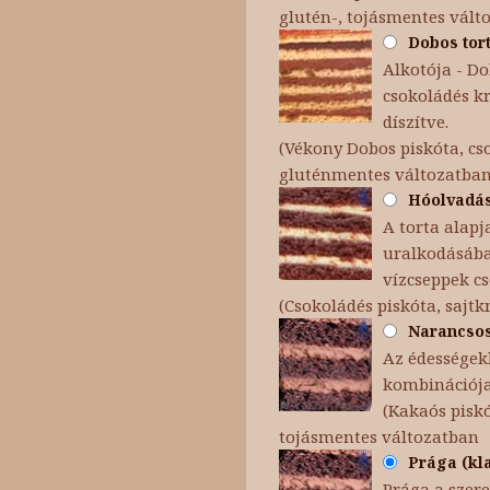
glutén-, tojásmentes vált
Dobos tort
Alkotója - Dob
csokoládés k
díszítve.
(Vékony Dobos piskóta, cso
gluténmentes változatba
Hóolvadás 
A torta alapj
uralkodásába 
vízcseppek c
(Csokoládés piskóta, sajt
Narancsos 
Az édességekb
kombinációja
(Kakaós pisk
tojásmentes változatban
Prága (kla
Prága a szere