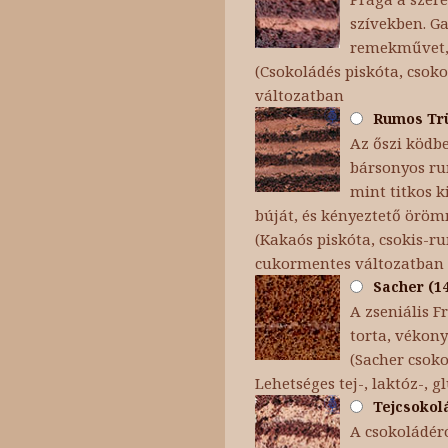
szívekben. Ga
remekművet, 
(Csokoládés piskóta, csoko
változatban
Rumos Trüf
Az őszi ködb
bársonyos ru
mint titkos k
búját, és kényeztető örömm
(Kakaós piskóta, csokis-
cukormentes változatban
Sacher (14
A zseniális F
torta, vékon
(Sacher csok
Lehetséges tej-, laktóz-, 
Tejcsokolá
A csokoládéró