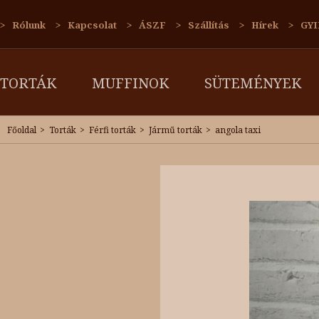
Rólunk
Kapcsolat
ÁSZF
Szállítás
Hírek
GYI
TORTÁK
MUFFINOK
SÜTEMÉNYEK
Főoldal
Torták
Férfi torták
Jármű torták
angola taxi