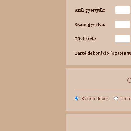
Szál gyertyák:
Szám gyertya:
Tüzijáték:
Tartó dekoráció (szatén v
Karton doboz
Ther