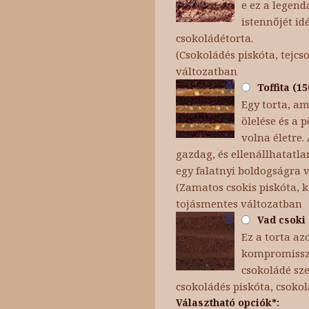
e ez a legend
istennőjét id
csokoládétorta.
(Csokoládés piskóta, tejc
változatban
Toffita (1
Egy torta, am
ölelése és a
volna életre.
gazdag, és ellenállhatatla
egy falatnyi boldogságra 
(Zamatos csokis piskóta, 
tojásmentes változatban
Vad csoki 
Ez a torta az
kompromisszu
csokoládé sze
csokoládés piskóta, csoko
Választható opciók*: