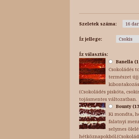
Szeletek száma:
Íz jellege:
Íz választás:
Banella (1
Csokoládés t
természet újj
kibontakozása
(Csokoládés piskóta, cso
tojásmentes változatban.
Bounty (13
Ki mondta, h
falatnyi menn
selymes ölel
hétköznapokból.(Csokoládé