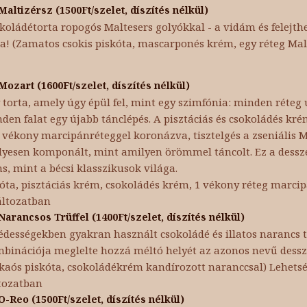
Maltizérsz (1500Ft/szelet, díszítés nélkül)
koládétorta ropogós Maltesers golyókkal - a vidám és felejth
ka! (Zamatos csokis piskóta, mascarponés krém, egy réteg Mal
Mozart (1600Ft/szelet, díszítés nélkül)
 torta, amely úgy épül fel, mint egy szimfónia: minden réteg
den falat egy újabb tánclépés. A pisztáciás és csokoládés k
 vékony marcipánréteggel koronázva, tisztelgés a zseniális Mo
lyesen komponált, mint amilyen örömmel táncolt. Ez a dessz
s, mint a bécsi klasszikusok világa.
óta, pisztáciás krém, csokoládés krém, 1 vékony réteg marci
áltozatban
Narancsos Trüffel (1400Ft/szelet, díszítés nélkül)
édességekben gyakran használt csokoládé és illatos narancs t
binációja meglelte hozzá méltó helyét az azonos nevű dessz
kaós piskóta, csokoládékrém kandírozott naranccsal) Lehetsé
tozatban
O-Reo (1500Ft/szelet, díszítés nélkül)