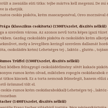
erült a zseniális süti titka: tejbe mártva kell megenni. De m
tve is ehetjük.
matos csokis piskóta, krém mascarponéval, Oreo morzsával 
Prága (klasszikus csokitorta) (1300Ft/szelet, díszítés nélkül)
ga a szerelem városa. Az azonos nevű torta képes igazi tüzet
vekben. Gazdag csokoládés piskóta és csokoládés krém alkotja
ekművet, mely a levegőben keringő szerelem dallamát hord
óta, csokoládés krém) Lehetséges tej-, laktóz-, glutén-, tojás
Rumos Trüffel (1300Ft/szelet, díszítés nélkül)
őszi ködben felragyogó csokoládéélmény: sötét kakaós piskót
sonyos rumos krém olvad, miközben ropogós csokidarabok c
t titkos kincsek. Ez a torta nemcsak felmelegít, hanem elűzi
tető örömmel tölt el.
, csokis-rumos krém csokidarabokkal
)
Lehetséges tej-, laktóz-
ltozatban
Sacher (1400Ft/szelet, díszítés nélkül)
seniális Franz Sacher világhírű tortája, Bécs névjegykártyája