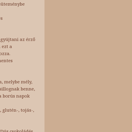
i süteménybe
és
 gyújtani az érző
 ezt a
ozza.
mentes
a, melybe mély,
sillognak benne,
 a borús napok
, glutén-, tojás-,
. Dús csokoládés