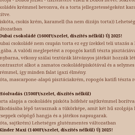
koládés krémmel bevonva, és a torta jellegzetességeként ka
zítve.
skóta, csokis krém, karamell (ha nem dizájn torta)) Lehetség
áltozatban
Dubai csokoládé (1600Ft/szelet, díszítés nélkül) Új 2025!
ubai csokoládé nem csupán torta ez egy ízekkel teli utazás a 
ágába. A valódi meglepetést a ropogós katifi tészta pisztáciáva
nybarna, vékony szálai textúrák látványos játékát hozzák lét
 kontrasztot alkot a zamatos csokoládépiskótával és a selyme
rémmel, így minden falat igazi élmény.
óta, mascarpone-alapú pisztáciakrém, ropogós katifi tészta r
Hóolvadás (1500Ft/szelet, díszítés nélkül)
orta alapja a csokoládés piskóta hófehér sajtkrémmel borítva
lkodásába lépő tavasznak a tükörképe, amit két hű szolgája 
cseppek csöpögő hangja és a játékos napsugarak.
kóta, sajtkrém) Lehetséges gluténmentes változatban
Kinder Maxi (1400Ft/szelet, díszítés nélkül) Új 2025!