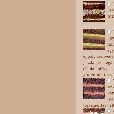
Cso
tit
Egy
min
egy
éppoly szenvedé
gazdag és elegán
(Csokoládés pisk
gluténmentes v
Az 
kom
(Ka
tojásmentes vál