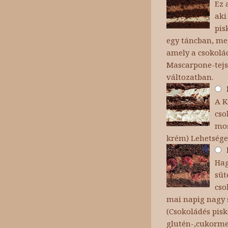
Ez 
aki
pis
egy táncban, meg
amely a csokolád
Mascarpone-tejs
változatban.
A K
cso
mos
krém) Lehetsége
Hag
süt
cso
mai napig nagy s
(Csokoládés pisk
glutén-,cukorme