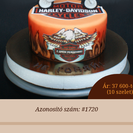
Ár: 37 600-t
(10 szelet)
Azonosító szám: #1720