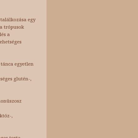
 találkozása egy
 a trópusok
lés a
Lehetséges
 tánca egyetlen
séges glutén-,
Dionüszosz
któz-,
eges torta,