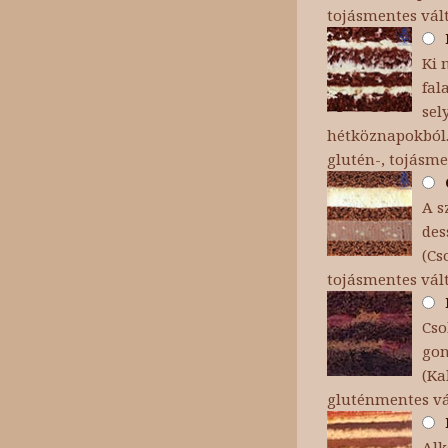
tojásmentes vál
Ki 
fal
sel
hétköznapokból.
glutén-, tojásme
A s
des
(Cs
tojásmentes vál
Cso
gon
(Ka
gluténmentes v
Alk