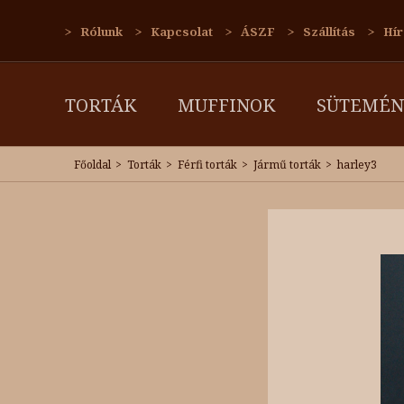
Rólunk
Kapcsolat
ÁSZF
Szállítás
Hír
TORTÁK
MUFFINOK
SÜTEMÉN
Főoldal
Torták
Férfi torták
Jármű torták
harley3