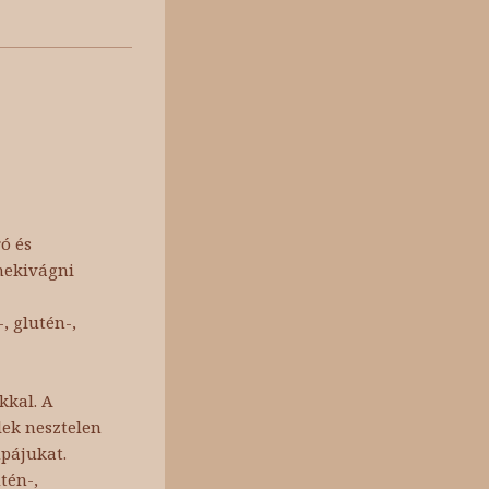
ó és
 nekivágni
, glutén-,
kkal. A
lek nesztelen
mpájukat.
tén-,