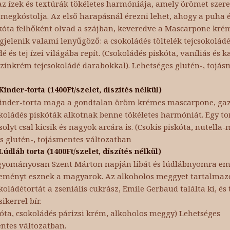
az ízek és textúrák tökéletes harmóniája, amely örömet szer
 megkóstolja. Az első harapásnál érezni lehet, ahogy a puha 
kóta felhőként olvad a szájban, keveredve a Mascarpone kré
jelenik valami lenyűgöző: a csokoládés töltelék tejcsokolád
é és tej ízei világába repít. (Csokoládés piskóta, vaníliás és 
zínkrém tejcsokoládé darabokkal). Lehetséges glutén-, tojás
Kinder-torta (1400Ft/szelet, díszítés nélkül)
inder-torta maga a gondtalan öröm krémes mascarpone, gaz
koládés piskóták alkotnak benne tökéletes harmóniát. Egy to
olyt csal kicsik és nagyok arcára is. (Csokis piskóta, nutell
s glutén-, tojásmentes változatban
Lúdláb torta (1400Ft/szelet, díszítés nélkül)
yományosan Szent Márton napján libát és lúdlábnyomra em
eményt esznek a magyarok. Az alkoholos meggyet tartalmaz
koládétortát a zseniális cukrász, Emile Gerbaud találta ki, é
ikerrel bír.
óta, csokoládés párizsi krém, alkoholos meggy) Lehetséges
ntes változatban.