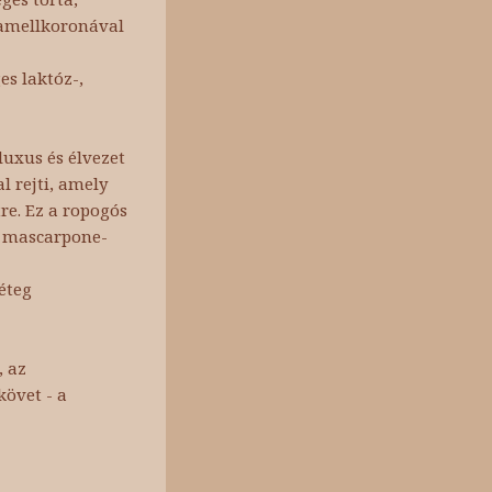
ramellkoronával
es laktóz-,
luxus és élvezet
l rejti, amely
re. Ez a ropogós
s mascarpone-
éteg
, az
követ - a