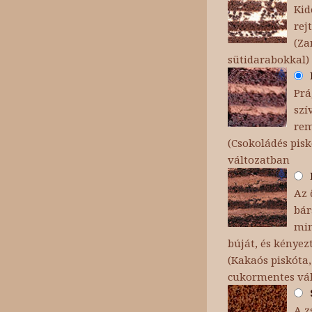
Kid
rej
(Za
sütidarabokkal)
Prá
szí
rem
(Csokoládés pisk
változatban
Az 
bár
min
búját, és kényez
(Kakaós piskóta
cukormentes vá
A z