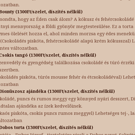
tozatban.
Bounty (1300Ft/szelet, díszítés nélkül)
mondta, hogy az Éden csak álom? A kókusz és fehércsokoládé
atnyi mennyország a földi gyönyör megtestesülése. Ez a torta
ymes ölelését hozza el, ahol minden morzsa egy édes menekü
(Csokoládés piskóta, fehércsokoládé alapú krém kókusszal) 
ntes változatban.
Csokis tangó (1300Ft/szelet, díszítés nélkül)
zenvedély és gyengédség találkozása csokoládé és túró érzéki
szertben.
okoládés piskóta, túrós mousse fehér és étcsokoládéval) Lehet
tozatban
Dionüszosz ajándéka (1300Ft/szelet, díszítés nélkül)
koládé, puncs és rumos meggy egy könnyed nyári desszert, 
dtalan ajándéka az ízek kedvelőinek.
kaós piskóta, csokis puncs rumos meggyel) Lehetséges tej-, la
áltozatban
Dobos torta (1300Ft/szelet, díszítés nélkül)
otója - Dobos József - tiszteletére viseli a Dobos nevet. Sokrét