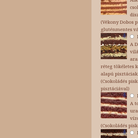
cso
dís
(Vékony Dobos pi
gluténmentes v
A D
vil
ara
réteg tökéletes
alapú pisztáciak
(Csokoládés pisk
pisztáciával)
A t
ura
víz
(Csokoládés pis