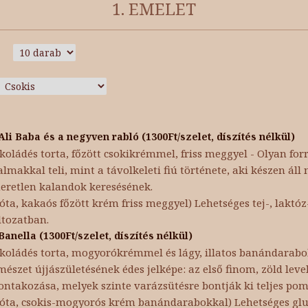
1. EMELET
Ali Baba és a negyven rabló (1300Ft/szelet, díszítés nélkül)
koládés torta, főzött csokikrémmel, friss meggyel - Olyan forr
almakkal teli, mint a távolkeleti fiú története, aki készen áll
eretlen kalandok keresésének.
óta, kakaós főzött krém friss meggyel) Lehetséges tej-, laktóz-
tozatban.
Banella (1300Ft/szelet, díszítés nélkül)
koládés torta, mogyorókrémmel és lágy, illatos banándarabo
mészet újjászületésének édes jelképe: az első finom, zöld leve
ontakozása, melyek szinte varázsütésre bontják ki teljes po
kóta, csokis-mogyorós krém banándarabokkal) Lehetséges glu