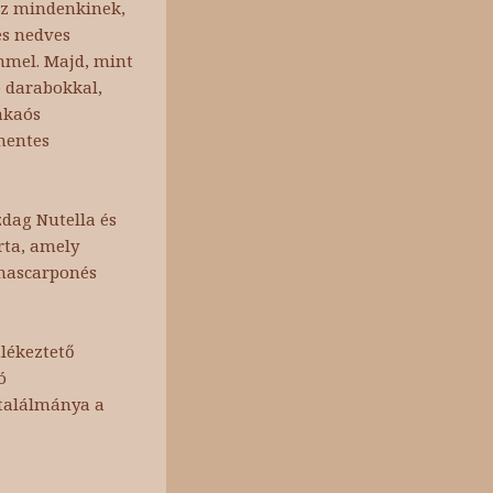
ez mindenkinek,
és nedves
mmel. Majd, mint
é darabokkal,
kakaós
mentes
dag Nutella és
rta, amely
a-mascarponés
lékeztető
ó
s találmánya a