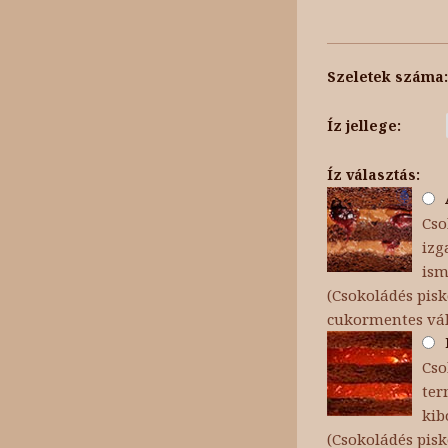
Szeletek száma:
Íz jellege:
Íz választás:
Cso
izg
ism
(Csokoládés pisk
cukormentes vál
Cso
ter
kib
(Csokoládés pis