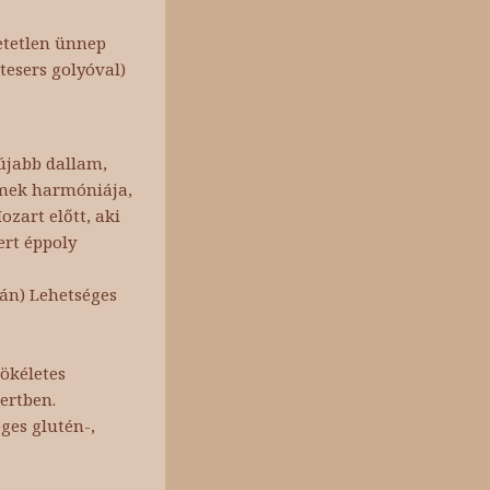
etetlen ünnep
tesers golyóval)
 újabb dallam,
rémek harmóniája,
zart előtt, aki
ert éppoly
pán) Lehetséges
ökéletes
ertben.
ges glutén-,