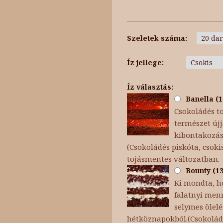
Szeletek száma:
Íz jellege:
Íz választás:
Banella (1
Csokoládés t
természet újj
kibontakozása
(Csokoládés piskóta, cso
tojásmentes változatban.
Bounty (13
Ki mondta, h
falatnyi menn
selymes ölel
hétköznapokból.(Csokoládé