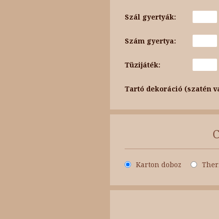
Szál gyertyák:
Szám gyertya:
Tüzijáték:
Tartó dekoráció (szatén v
Karton doboz
Ther