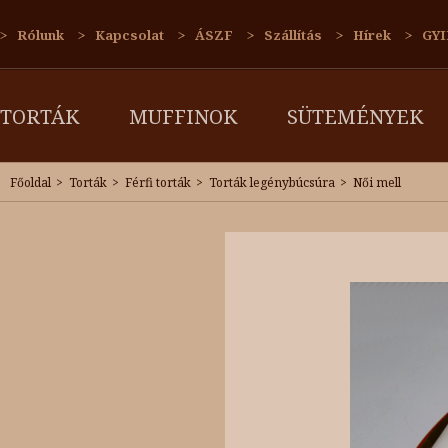
Rólunk
Kapcsolat
ÁSZF
Szállítás
Hírek
GYI
TORTÁK
MUFFINOK
SÜTEMÉNYEK
Főoldal
Torták
Férfi torták
Torták legénybúcsúra
Női mell