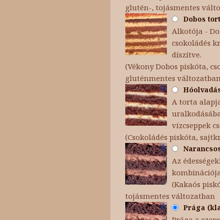
glutén-, tojásmentes vált
Dobos tort
Alkotója - Dob
csokoládés k
díszítve.
(Vékony Dobos piskóta, cso
gluténmentes változatba
Hóolvadás 
A torta alapj
uralkodásába 
vízcseppek c
(Csokoládés piskóta, sajt
Narancsos 
Az édességekb
kombinációja
(Kakaós pisk
tojásmentes változatban
Prága (kla
Prága a szere