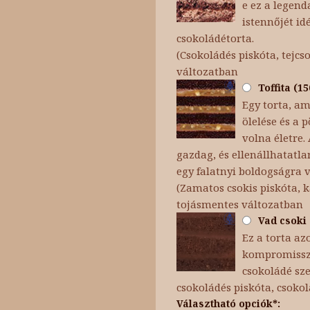
e ez a legend
istennőjét id
csokoládétorta.
(Csokoládés piskóta, tejc
változatban
Toffita (1
Egy torta, am
ölelése és a
volna életre.
gazdag, és ellenállhatatla
egy falatnyi boldogságra 
(Zamatos csokis piskóta, 
tojásmentes változatban
Vad csoki 
Ez a torta az
kompromisszu
csokoládé sze
csokoládés piskóta, csoko
Választható opciók*: