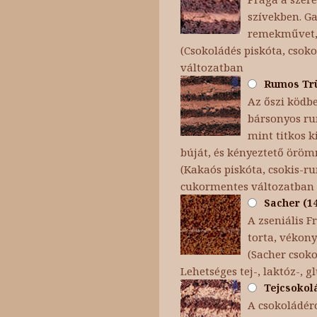
szívekben. Ga
remekművet, 
(Csokoládés piskóta, csoko
változatban
Rumos Trüf
Az őszi ködb
bársonyos ru
mint titkos k
búját, és kényeztető örömm
(Kakaós piskóta, csokis-
cukormentes változatban
Sacher (14
A zseniális F
torta, vékon
(Sacher csok
Lehetséges tej-, laktóz-, 
Tejcsokolá
A csokoládéró