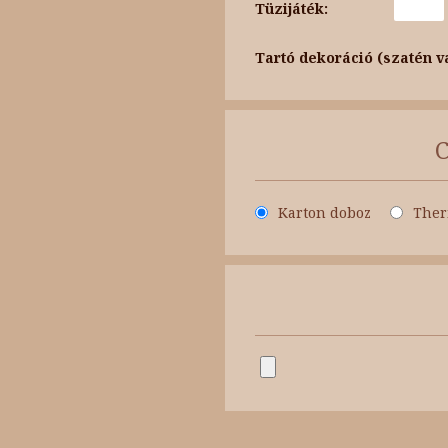
Tüzijáték:
Tartó dekoráció (szatén v
Karton doboz
Ther