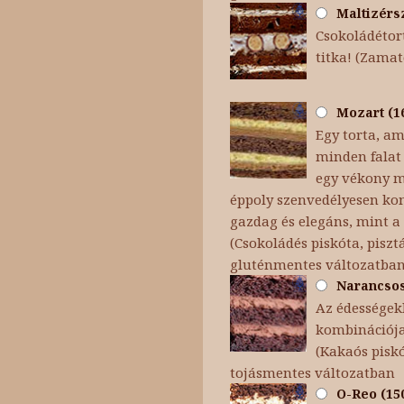
Maltizérsz
Csokoládétort
titka! (Zamat
Mozart (16
Egy torta, am
minden falat 
egy vékony ma
éppoly szenvedélyesen kom
gazdag és elegáns, mint a 
(Csokoládés piskóta, pisz
gluténmentes változatba
Narancsos 
Az édességekb
kombinációja
(Kakaós pisk
tojásmentes változatban
O-Reo (150