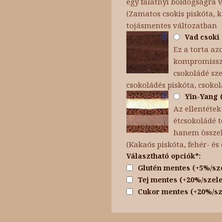
egy falatnyi boldogságra 
(Zamatos csokis piskóta, 
tojásmentes változatban
Vad csoki 
Ez a torta az
kompromisszu
csokoládé sze
csokoládés piskóta, csoko
Yin-Yang (
Az ellentétek
étcsokoládé t
hanem összeha
(Kakaós piskóta, fehér- é
Választható opciók*:
Glutén mentes (+5%/sz
Tej mentes (+20%/szele
Cukor mentes (+20%/sz