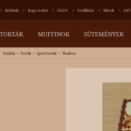
Rólunk
Kapcsolat
ÁSZF
Szállítás
Hírek
GYI
TORTÁK
MUFFINOK
SÜTEMÉNYEK
Főoldal
Torták
Sport torták
Thaibox