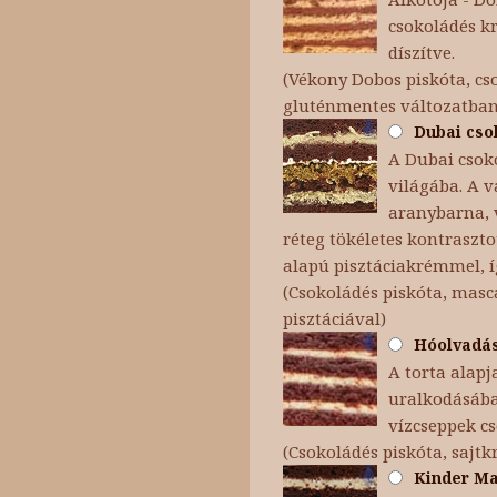
csokoládés k
díszítve.
(Vékony Dobos piskóta, cso
gluténmentes változatba
Dubai csok
A Dubai csoko
világába. A v
aranybarna, v
réteg tökéletes kontraszt
alapú pisztáciakrémmel, í
(Csokoládés piskóta, masc
pisztáciával)
Hóolvadás 
A torta alapj
uralkodásába 
vízcseppek c
(Csokoládés piskóta, sajt
Kinder Max