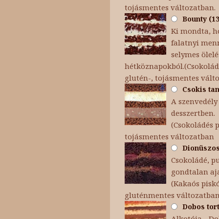
tojásmentes változatban.
Bounty (13
Ki mondta, h
falatnyi menn
selymes ölel
hétköznapokból.(Csokoládé
glutén-, tojásmentes vált
Csokis tan
A szenvedély 
desszertben.
(Csokoládés p
tojásmentes változatban
Dionüszosz
Csokoládé, p
gondtalan aj
(Kakaós piskó
gluténmentes változatba
Dobos tort
Alkotója - Dob