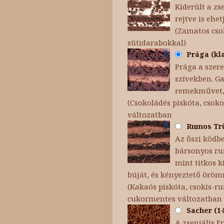
Kiderült a zs
rejtve is ehet
(Zamatos cso
sütidarabokkal)
Prága (kla
Prága a szere
szívekben. Ga
remekművet, 
(Csokoládés piskóta, csoko
változatban
Rumos Trüf
Az őszi ködb
bársonyos ru
mint titkos k
búját, és kényeztető örömm
(Kakaós piskóta, csokis-
cukormentes változatban
Sacher (14
A zseniális F