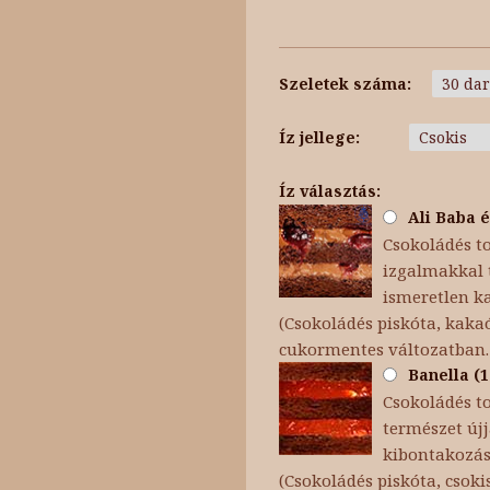
Szeletek száma:
Íz jellege:
Íz választás:
Ali Baba é
Csokoládés to
izgalmakkal t
ismeretlen k
(Csokoládés piskóta, kakaó
cukormentes változatban.
Banella (1
Csokoládés t
természet újj
kibontakozása
(Csokoládés piskóta, cso