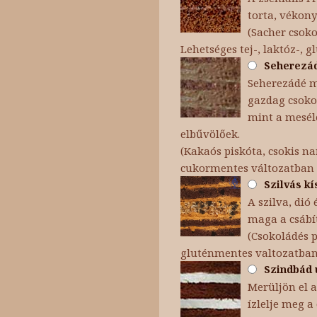
torta, vékon
(Sacher csok
Lehetséges tej-, laktóz-, 
Seherezáde
Seherezádé me
gazdag csokol
mint a mesélő
elbűvölőek.
(Kakaós piskóta, csokis na
cukormentes változatban
Szilvás kí
A szilva, dió
maga a csábít
(Csokoládés p
gluténmentes valtozatban
Szindbád u
Merüljön el a
ízlelje meg a