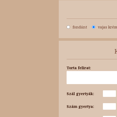
fondánt
vajas kré
Torta felirat:
Szál gyertyák:
Szám gyertya: