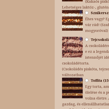
(Kakaós piskó
Lehetséges laktóz-, glutén
Sznikersz 
Éhes vagy? Eg
vár rád! (Sza
mogyoróval)
Tejcsokolá
A csokoládéró
e ez a legend
istennőjét id
csokoládétorta.
(Csokoládés piskóta, tejc
változatban
Toffita (1
Egy torta, am
ölelése és a
volna életre.
gazdag, és ellenállhatatla