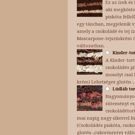
Ez az ízek é
aki megkóstol
piskóta felh
egy táncban, megjelenik v
amely a csokoládé és tej íz
Mascarpone-tejszínkrém te
változatban.
Kinder-tor
A Kinder-tor
csokoládés p
mosolyt csal 
krém) Lehetséges glutén-,
Lúdláb tor
Hagyományosa
süteményt es
csokoládétort
mai napig nagy sikerrel bí
(Csokoládés piskóta, csok
glutén-,cukormentes vált