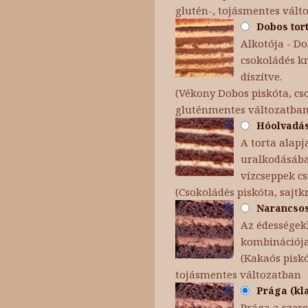
glutén-, tojásmentes vált
Dobos tort
Alkotója - Dob
csokoládés k
díszítve.
(Vékony Dobos piskóta, cso
gluténmentes változatba
Hóolvadás 
A torta alapj
uralkodásába 
vízcseppek c
(Csokoládés piskóta, sajt
Narancsos 
Az édességekb
kombinációja
(Kakaós pisk
tojásmentes változatban
Prága (kla
Prága a szere