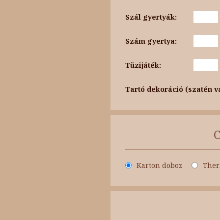
Szál gyertyák:
Szám gyertya:
Tüzijáték:
Tartó dekoráció (szatén v
Karton doboz
Ther