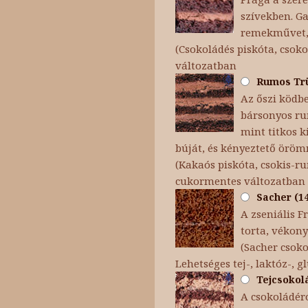
szívekben. Ga
remekművet, 
(Csokoládés piskóta, csoko
változatban
Rumos Trüf
Az őszi ködb
bársonyos ru
mint titkos k
búját, és kényeztető örömm
(Kakaós piskóta, csokis-
cukormentes változatban
Sacher (14
A zseniális F
torta, vékon
(Sacher csok
Lehetséges tej-, laktóz-, 
Tejcsokolá
A csokoládéró