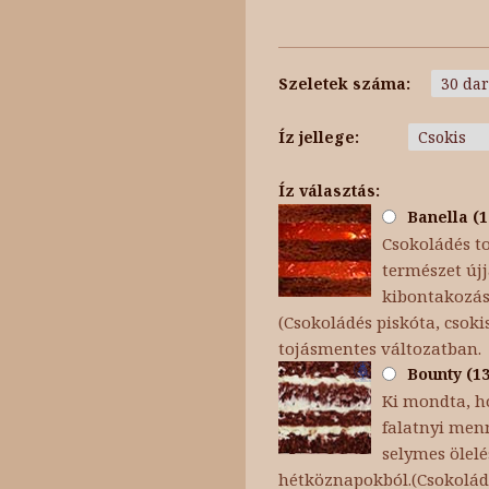
Szeletek száma:
Íz jellege:
Íz választás:
Banella (1
Csokoládés t
természet újj
kibontakozása
(Csokoládés piskóta, cso
tojásmentes változatban.
Bounty (13
Ki mondta, h
falatnyi menn
selymes ölel
hétköznapokból.(Csokoládé