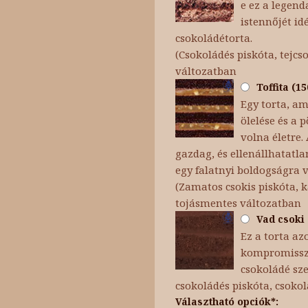
e ez a legend
istennőjét id
csokoládétorta.
(Csokoládés piskóta, tejc
változatban
Toffita (1
Egy torta, am
ölelése és a
volna életre.
gazdag, és ellenállhatatla
egy falatnyi boldogságra 
(Zamatos csokis piskóta, 
tojásmentes változatban
Vad csoki 
Ez a torta az
kompromisszu
csokoládé sze
csokoládés piskóta, csoko
Választható opciók*: